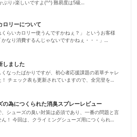
り♪楽しいですよ(^^) 難易度は5級...
カロリーについて
れくらいカロリー使うんですかねぇ？」 というお客様
かなり消費するんじゃないですかねぇ・・・」...
新しました
しくなったばかりですが、初心者応援課題の若草チャレ
！ チェック表も更新されていますので、全完登を...
ズの為につくられた消臭スプレーレビュー
で、シューズの臭い対策は必須であり、一番の問題と言
ん！ 今回は、クライミングシューズ用につくられ...