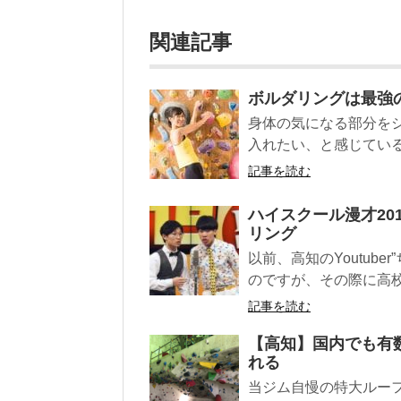
関連記事
ボルダリングは最強
身体の気になる部分を
入れたい、と感じている
記事を読む
ハイスクール漫才201
リング
以前、高知のYoutube
のですが、その際に高校
記事を読む
【高知】国内でも有
れる
当ジム自慢の特大ルー