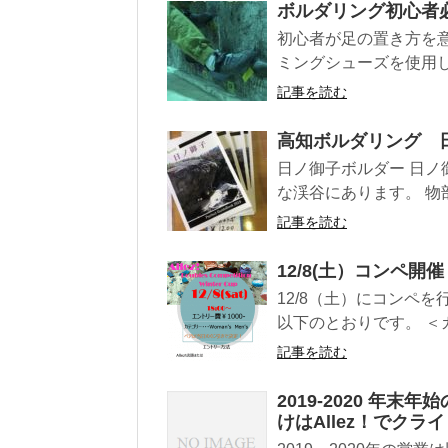
ボルダリング初心者
初心者が足の置き方を
ミングシューズを使用し
記事を読む
高知ボルダリング 
日ノ御子ボルダー 日
な渓谷にあります。 物
記事を読む
12/8(土）コンペ開催
12/8（土）にコンペを
以下のとおりです。 ＜カ
記事を読む
2019-2020 年
けはAllez！でクラ