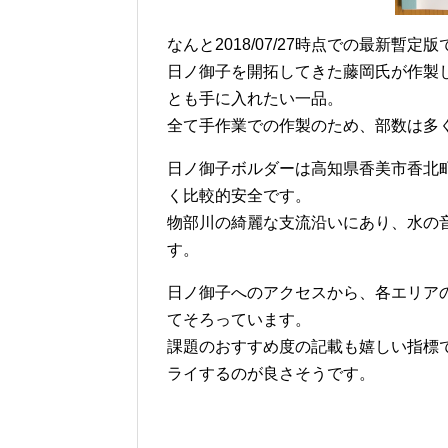
なんと2018/07/27時点での最新暫定
日ノ御子を開拓してきた藤岡氏が作製
とも手に入れたい一品。
全て手作業での作製のため、部数は多
日ノ御子ボルダーは高知県香美市香北
く比較的安全です。
物部川の綺麗な支流沿いにあり、水の
す。
日ノ御子へのアクセスから、各エリア
てそろっています。
課題のおすすめ度の記載も嬉しい指標
ライするのが良さそうです。