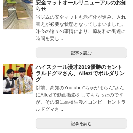
安全マットオールリニューアルのお知
らせ
当ジムの安全マットも老朽化が進み、入れ
替えが必要な状態となってしまいました。
昨今の諸々の事情により、原材料の調達に
時間を要し...
記事を読む
ハイスクール漫才2019優勝のセント
ラルドグマさん、Allez!でボルダリン
グ
以前、高知のYoutuber”ちゃがまらん”さん
にAllez!で動画撮影をしてもらったのです
が、その際に高校生漫才コンビ、セントラ
ルドグマさ...
記事を読む