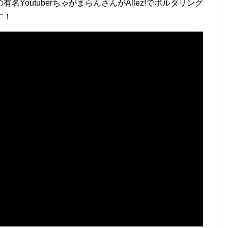
YoutuberちゃがまらんさんがAllez!でボルダリング
す！